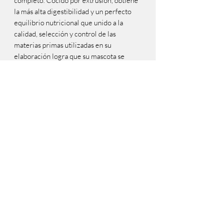
completo. Cocido por extrusión, obtiene
la más alta digestibilidad y un perfecto
equilibrio nutricional que unido a la
calidad, selección y control de las
materias primas utilizadas en su
elaboración logra que su mascota se
mantenga en estado saludable.
Ingredientes
Maíz, arroz, sorgo, harina de soja, aceite
de girasol, melaza, harina de carne,
harina de sangre, harina de pescado,
sebo vacuno, antioxidante BHT (0,02%
incorporado en las grasas), núcleo
vitamínico mineral (Vitamina A, D, E, K3,
B1, B2, biotina, B12, pantoténico, B6,
magnesio, manganeso,hierro, zinc, cobre,
yodo, selenio, cobalto).
Composición química
Proteínas (min.) - 18%
Fabricado por NUTRAPET