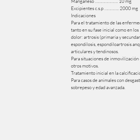
Manganeso …………………. 10 mg
Excipientes c.s.p ………….. 2000 mg
Indicaciones
Para el tratamiento de las enferme
tanto en su fase inicial como en l
dolor: artrosis (primaria y secundari
espondilosis, espondiloartrosis an
articulares y tendinosos.
Para situaciones de inmovilización 
otros motivos.
Tratamiento inicial en la calcificac
Para casos de animales con desgaste
sobrepeso y edad avanzada.