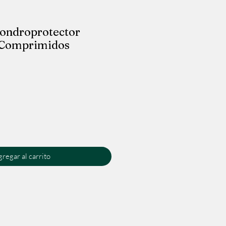
Condroprotector
8 Comprimidos
io
regar al carrito