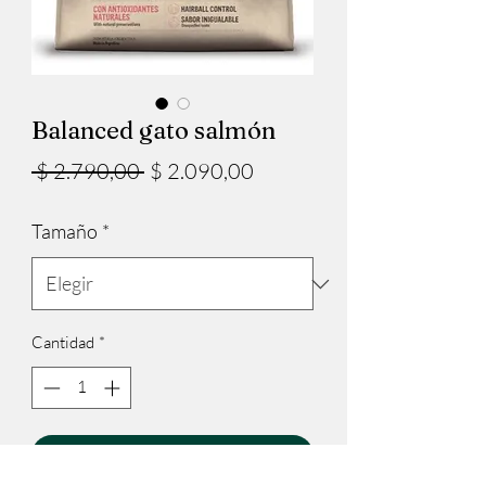
Balanced gato salmón
Precio
Precio
 $ 2.790,00 
$ 2.090,00
de
Tamaño
*
oferta
Cantidad
*
Agregar al carrito