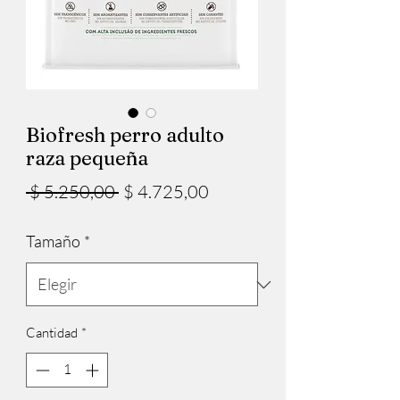
Biofresh perro adulto
raza pequeña
Precio
Precio
 $ 5.250,00 
$ 4.725,00
de
Tamaño
*
oferta
Cantidad
*