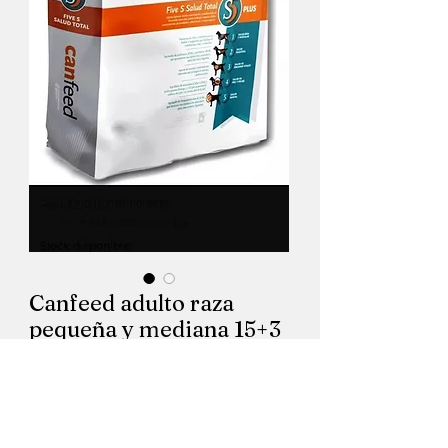
Canfeed adulto raza
pequeña y mediana 15+3
kgs.
Precio
$ 3.035,00
Cantidad
*