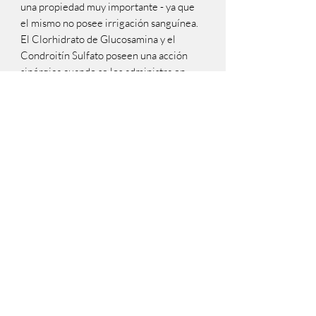
una propiedad muy importante - ya que 
el mismo no posee irrigación sanguínea.

El Clorhidrato de Glucosamina y el 
Condroitín Sulfato poseen una acción 
sinérgica cuando se los administra en 
forma conjunta, debido a que la 
Glucosamina favorece la absorción del 
Condroitín en el intestino.

El Metilsulfonilmetano (MSM), mejora 
el perfil químico de las mascotas con 
artritis, provee alivio al dolor, disminuye 
la rigidez, el edema y la inflamación. 
Cuando es suministrado en forma 
conjunta con la Glucosamina, sustancia 
fundamental en la reconstrucción del 
cartílago, el MSM podría ayudar a aliviar 
el dolor y colaborar en la reparación del 
cartílago articular dañado o gastado, 
mediante un mecanismo que produce un 
aumento de la flexibilidad celular, 