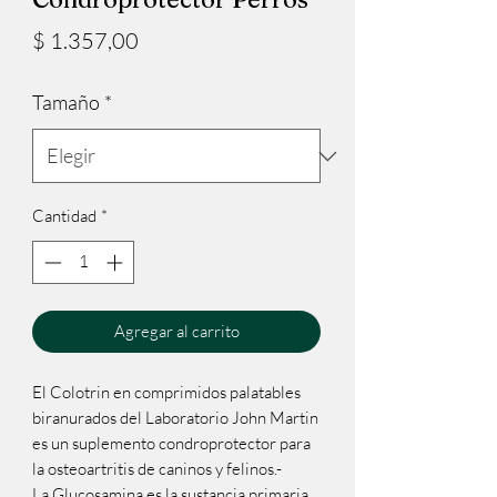
Precio
$ 1.357,00
Tamaño
*
Cantidad
*
Agregar al carrito
El Colotrin en comprimidos palatables 
biranurados del Laboratorio John Martin 
es un suplemento condroprotector para 
la osteoartritis de caninos y felinos.-

La Glucosamina es la sustancia primaria 