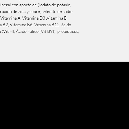
ineral con aporte de (Iodato de potasio,
óxido de zinc y cobre, selenito de sodio,
, Vitamina A, Vitamina D3 ,Vitamina E,
a B2, Vitamina B6, Vitamina B12, ácido
 (Vit H), Ácido Fólico (Vit B9)), probióticos,