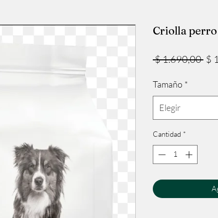
Criolla perro
Pre
 $ 1.690,00 
$ 
Tamaño
*
Elegir
Cantidad
*
Ag