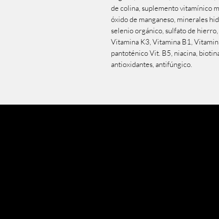
de colina, suplemento vitamínico m
óxido de manganeso, minerales hidr
selenio orgánico, sulfato de hierro
Vitamina K3, Vitamina B1, Vitamin
pantoténico Vit. B5, niacina, biotina
antioxidantes, antifúngico.