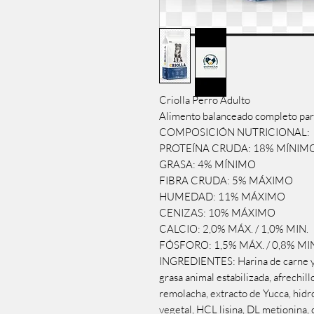
Criolla Perro Adulto
Alimento balanceado completo para
COMPOSICIÓN NUTRICIONAL:
PROTEÍNA CRUDA: 18% MÍNIM
GRASA: 4% MÍNIMO
FIBRA CRUDA: 5% MÁXIMO
HUMEDAD: 11% MÁXIMO
CENIZAS: 10% MÁXIMO
CALCIO: 2,0% MÁX. / 1,0% MIN.
FÓSFORO: 1,5% MÁX. / 0,8% MI
INGREDIENTES: Harina de carne y hu
grasa animal estabilizada, afrechill
remolacha, extracto de Yucca, hidro
vegetal, HCL lisina, DL metionina, 