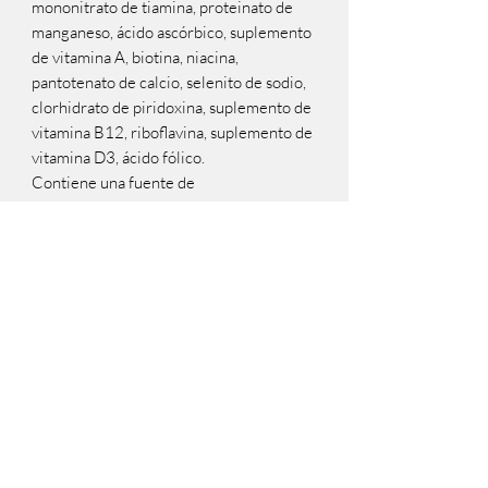
mononitrato de tiamina, proteinato de
manganeso, ácido ascórbico, suplemento
de vitamina A, biotina, niacina,
pantotenato de calcio, selenito de sodio,
clorhidrato de piridoxina, suplemento de
vitamina B12, riboflavina, suplemento de
vitamina D3, ácido fólico.
Contiene una fuente de
microorganismos vivos (viables) que se
encuentran de forma natural.
Proteína cruda 26,0% mínimo
Grasa cruda 16,0% mínimo
Fibra cruda 2,5% máximo
Humedad 10,0% Máximo
Ácido docosahexaenoico (DHA) 0,05%
mínimo
Zinc 150 mg/kg mínimo
Selenio 0,35 mg/kg mínimo
Vitamina A 10.000 UI/kg mínimo
Vitamina E 150 UI/kg mínimo