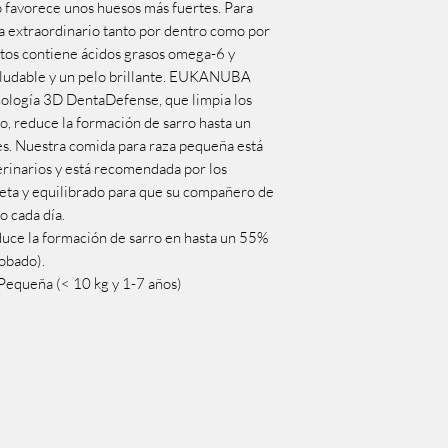
io favorece unos huesos más fuertes. Para
a extraordinario tanto por dentro como por
ltos contiene ácidos grasos omega-6 y
aludable y un pelo brillante. EUKANUBA
nología 3D DentaDefense, que limpia los
o, reduce la formación de sarro hasta un
es. Nuestra comida para raza pequeña está
rinarios y está recomendada por los
ta y equilibrado para que su compañero de
o cada día.
uce la formación de sarro en hasta un 55%
obado).
 Pequeña (< 10 kg y 1-7 años)