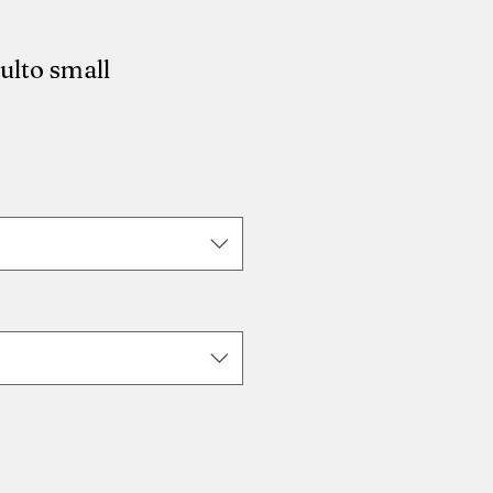
lto small
io