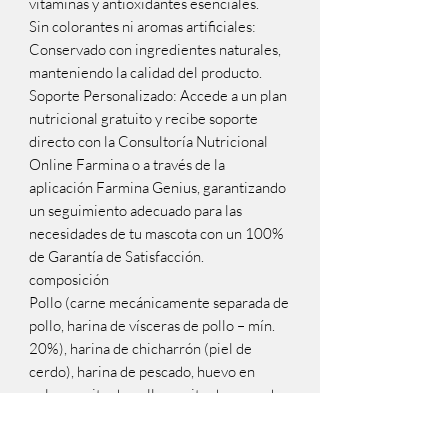
vitaminas y antioxidantes esenciales.
Sin colorantes ni aromas artificiales:
Conservado con ingredientes naturales,
manteniendo la calidad del producto.
Soporte Personalizado: Accede a un plan
nutricional gratuito y recibe soporte
directo con la Consultoría Nutricional
Online Farmina o a través de la
aplicación Farmina Genius, garantizando
un seguimiento adecuado para las
necesidades de tu mascota con un 100%
de Garantía de Satisfacción.
composición
Pollo (carne mecánicamente separada de
pollo, harina de vísceras de pollo – mín.
20%), harina de chicharrón (piel de
cerdo), harina de pescado, huevo en
polvo, aceite de pollo, aceite de pescado,
sub-producto de arroz, cereales y frutas
(avena, granos de sorgo, cebada en