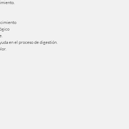
cimiento.
ecimiento
ógico
e.
yuda en el proceso de digestión.
lor.