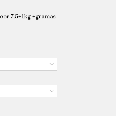
door 7.5+1kg +gramas
io