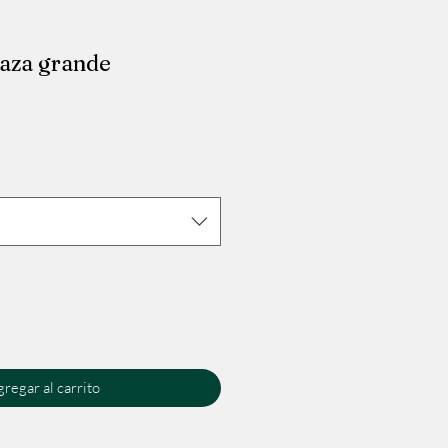
raza grande
io
regar al carrito