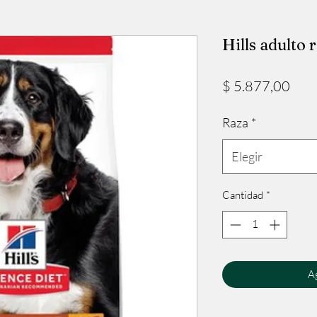
Hills adulto 
Prec
$ 5.877,00
Raza
*
Elegir
Cantidad
*
Ag