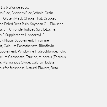
1 a 6 años de edad.

Rice, Brewers Rice, Whole Grain 
 Gluten Meal, Chicken Fat, Cracked 
r, Dried Beet Pulp, Soybean Oil, Flaxseed, 
ssium Chloride, Iodized Salt, L-Lysine, 
in E Supplement, L-Ascorbyl-2-
C), Niacin Supplement, Thiamine 
, Calcium Pantothenate, Riboflavin 
upplement, Pyridoxine Hydrochloride, Folic 
cium Carbonate, Taurine, minerals (Ferrous 
e, Manganous Oxide, Calcium Iodate, 
s for freshness, Natural Flavors, Beta-