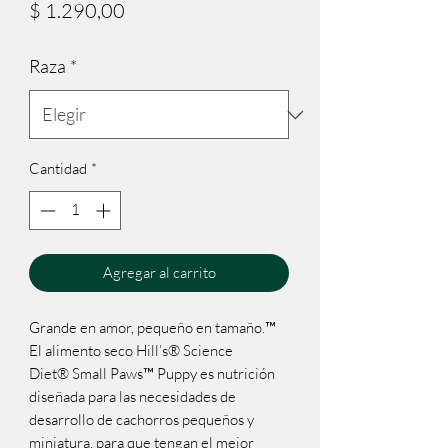
Precio
$ 1.290,00
Raza
*
Cantidad
*
Agregar al carrito
Grande en amor, pequeño en tamaño.™ 
El alimento seco Hill’s® Science 
Diet® Small Paws™ Puppy es nutrición 
diseñada para las necesidades de 
desarrollo de cachorros pequeños y 
miniatura, para que tengan el mejor 