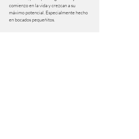
comienzo en la vida y crezcan a su 
máximo potencial. Especialmente hecho 
en bocados pequeñitos.

Ventajas

DHA de aceite de pescado para el sano 
desarrollo del cerebro y los ojos

Proteína de alta calidad para desarrollar 
músculos magros y minerales 
balanceados para huesos y dientes 
fuertes

Contiene nuestra mezcla antioxidante 
especial Small & Mini para soporte 
inmunológico de por vida.
