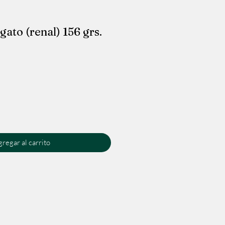
 gato (renal) 156 grs.
regar al carrito