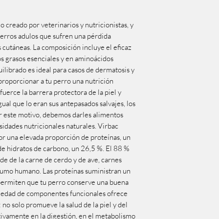
 creado por veterinarios y nutricionistas, y
erros adulos que sufren una pérdida
cutáneas. La composición incluye el eficaz
s grasos esenciales y en aminoácidos
uilibrado es ideal para casos de dermatosis y
proporcionar a tu perro una nutrición
uerce la barrera protectora de la piel y
gual que lo eran sus antepasados salvajes, los
r este motivo, debemos darles alimentos
sidades nutricionales naturales. Virbac
 una elevada proporción de proteínas, un
de hidratos de carbono, un 26,5 %. El 88 %
de de la carne de cerdo y de ave, carnes
sumo humano. Las proteínas suministran un
 permiten que tu perro conserve una buena
ariedad de componentes funcionales ofrece
 no solo promueve la salud de la piel y del
tivamente en la digestión, en el metabolismo