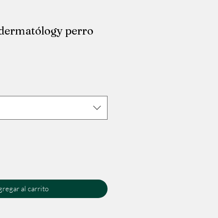
dermatólogy perro
io
regar al carrito