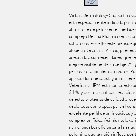
Virbac Dermatology Support ha sido
está especialmente indicado para p
abundante de pelo o enfermedades 
complejo Derma Plus, rico en ácido
sulfurosos. Por ello, este pienso eq
alopecia. Gracias a Virbac, puedes 
adecuada a sus necesidades, que ref
mejore visiblemente su pelaje. Al i
perros son animales carnívoros. Po
apropiados que satisfagan sus nece
Veterinary HPM está compuesto por
34 %, y por una cantidad reducida 
de estas proteínas de calidad proce
declaradas como aptas para el con
excelente perfil de aminoácidos y
complexión física. Asimismo, la v
numerosos beneficios para la salud:
pelo, sino que también influye posi