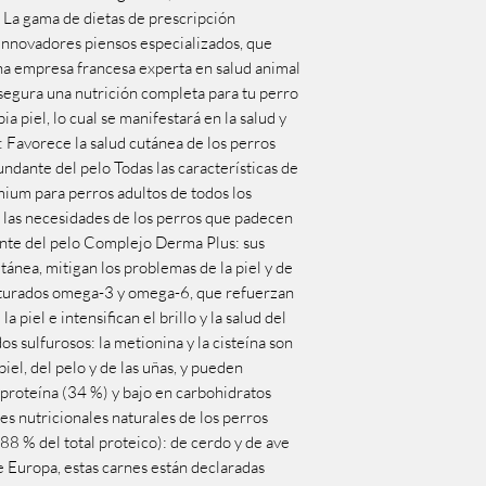
. La gama de dietas de prescripción
nnovadores piensos especializados, que
una empresa francesa experta en salud animal
segura una nutrición completa para tu perro
ia piel, lo cual se manifestará en la salud y
s: Favorece la salud cutánea de los perros
undante del pelo Todas las características de
mium para perros adultos de todos los
las necesidades de los perros que padecen
ante del pelo Complejo Derma Plus: sus
tánea, mitigan los problemas de la piel y de
saturados omega-3 y omega-6, que refuerzan
a piel e intensifican el brillo y la salud del
s sulfurosos: la metionina y la cisteína son
el, del pelo y de las uñas, y pueden
 proteína (34 %) y bajo en carbohidratos
es nutricionales naturales de los perros
(88 % del total proteico): de cerdo y de ave
e Europa, estas carnes están declaradas