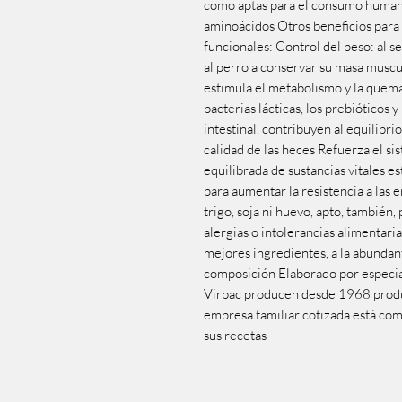
como aptas para el consumo humano
aminoácidos Otros beneficios para
funcionales: Control del peso: al 
al perro a conservar su masa muscu
estimula el metabolismo y la quema 
bacterias lácticas, los prebióticos 
intestinal, contribuyen al equilibri
calidad de las heces Refuerza el s
equilibrada de sustancias vitales e
para aumentar la resistencia a las 
trigo, soja ni huevo, apto, también,
alergias o intolerancias alimentari
mejores ingredientes, a la abundant
composición Elaborado por especial
Virbac producen desde 1968 produc
empresa familiar cotizada está com
sus recetas