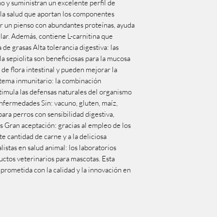
 y suministran un excelente perfil de
 la salud que aportan los componentes
ser un pienso con abundantes proteínas, ayuda
lar. Además, contiene L-carnitina que
de grasas Alta tolerancia digestiva: las
y la sepiolita son beneficiosas para la mucosa
o de flora intestinal y pueden mejorar la
istema inmunitario: la combinación
stimula las defensas naturales del organismo
enfermedades Sin: vacuno, gluten, maíz,
 para perros con sensibilidad digestiva,
as Gran aceptación: gracias al empleo de los
e cantidad de carne y a la deliciosa
istas en salud animal: los laboratorios
tos veterinarios para mascotas. Esta
prometida con la calidad y la innovación en