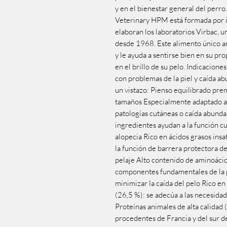
y en el bienestar general del perro
Veterinary HPM está formada por i
elaboran los laboratorios Virbac, 
desde 1968. Este alimento único a
y le ayuda a sentirse bien en su prop
en el brillo de su pelo. Indicacione
con problemas de la piel y caída ab
un vistazo: Pienso equilibrado pre
tamaños Especialmente adaptado a 
patologías cutáneas o caída abund
ingredientes ayudan a la función cu
alopecia Rico en ácidos grasos in
la función de barrera protectora de l
pelaje Alto contenido de aminoácido
componentes fundamentales de la pi
minimizar la caída del pelo Rico en
(26,5 %): se adecúa a las necesidad
Proteínas animales de alta calidad 
procedentes de Francia y del sur d