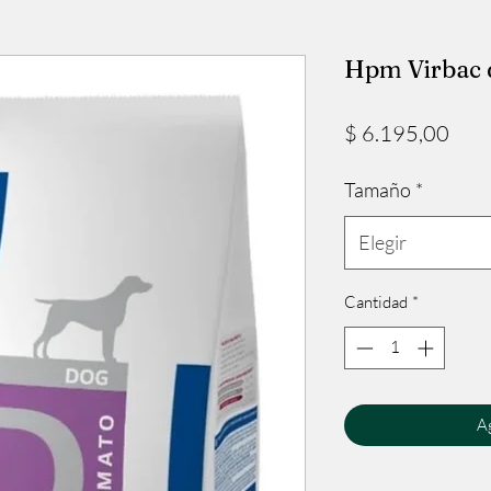
Hpm Virbac 
Prec
$ 6.195,00
Tamaño
*
Elegir
Cantidad
*
Ag