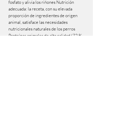
fosfato y alivia los riñones Nutrición
adecuada: la receta, con su elevada
proporción de ingredientes de origen
animal, satisface las necesidades
nutricionales naturales de los perros
Proteínas animales de alta calidad (72 %
del total proteico): de cerdo y de ave
procedentes de Francia y del sur de
Europa, estas carnes están declaradas
como aptas para el consumo humano y
suministran un excelente perfil de
aminoácidos Con múltiples beneficios
para la salud, gracias a los componentes
funcionales: Con EPA y DHA: pueden
favorecer la circulación, el contenido de
lípidos sanguíneos y contribuir a la
protección articular Alta tolerancia
digestiva: bacterias lácticas, prebióticos y
sepiolita para el cuidado de la mucosa
intestinal, el equilibrio de la flora