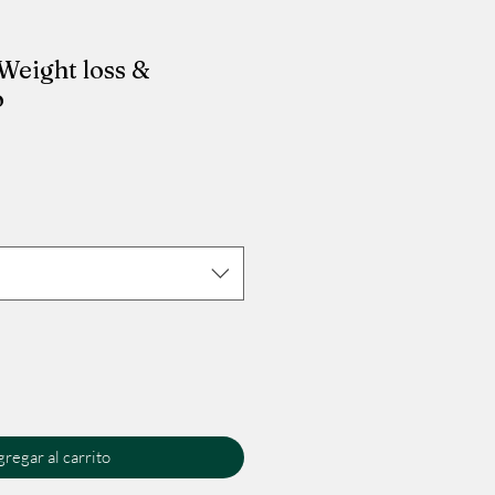
Weight loss &
o
io
regar al carrito