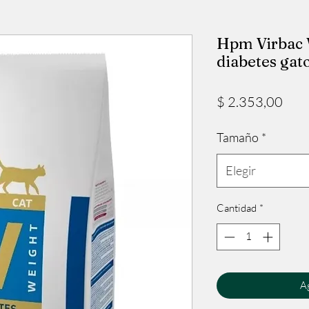
Hpm Virbac 
diabetes gat
Prec
$ 2.353,00
Tamaño
*
Elegir
Cantidad
*
Ag