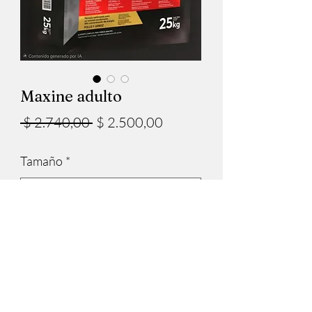
Maxine adulto
Precio
Precio
 $ 2.740,00 
$ 2.500,00
de
Tamaño
*
oferta
Cantidad
*
Agregar al carrito