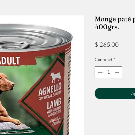
Monge paté p
400grs.
Precio
$ 265,00
Cantidad
*
Ag