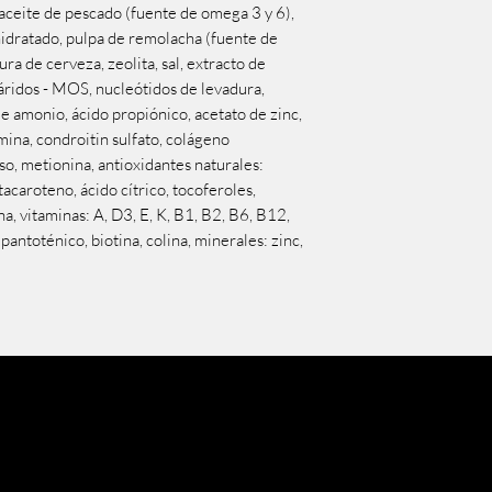
aceite de pescado (fuente de omega 3 y 6),
idratado, pulpa de remolacha (fuente de
ra de cerveza, zeolita, sal, extracto de
áridos - MOS, nucleótidos de levadura,
e amonio, ácido propiónico, acetato de zinc,
mina, condroitin sulfato, colágeno
o, metionina, antioxidantes naturales:
acaroteno, ácido cítrico, tocoferoles,
ina, vitaminas: A, D3, E, K, B1, B2, B6, B12,
 pantoténico, biotina, colina, minerales: zinc,