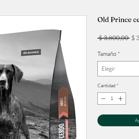
Old Prince c
Pre
 $ 3.800,00 
$ 
Tamaño
*
Elegir
Cantidad
*
Ag