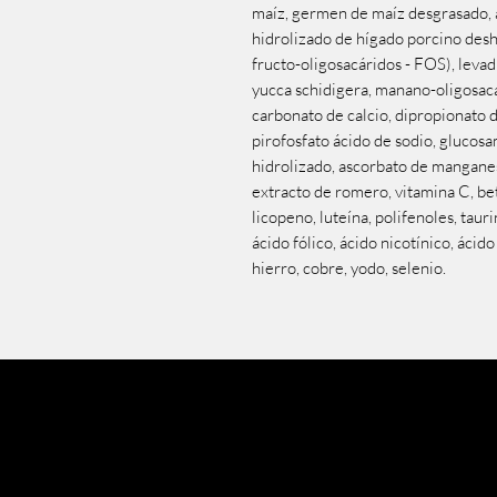
maíz, germen de maíz desgrasado, 
hidrolizado de hígado porcino desh
fructo-oligosacáridos - FOS), levadu
yucca schidigera, manano-oligosac
carbonato de calcio, dipropionato d
pirofosfato ácido de sodio, glucosa
hidrolizado, ascorbato de manganes
extracto de romero, vitamina C, bet
licopeno, luteína, polifenoles, taur
ácido fólico, ácido nicotínico, ácido
hierro, cobre, yodo, selenio.