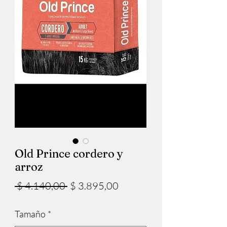
Old Prince cordero y
arroz
Precio
Precio
 $ 4.140,00 
$ 3.895,00
de
Tamaño
*
oferta