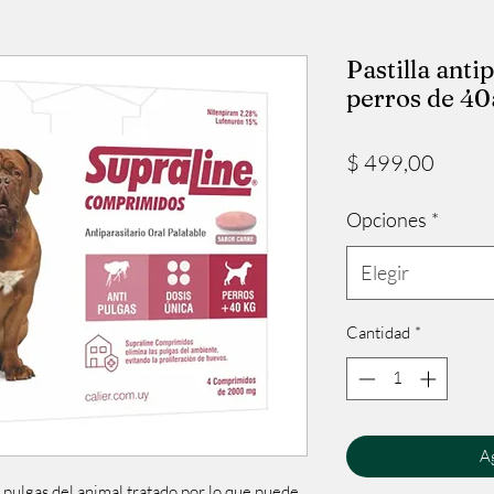
Pastilla anti
perros de 40
Precio
$ 499,00
Opciones
*
Elegir
Cantidad
*
Ag
pulgas del animal tratado por lo que puede