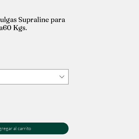
pulgas Supraline para
a60 Kgs.
regar al carrito