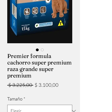
Premier formula
cachorro super premium
raza grande super
premium
Precio
Precio
 $ 3.225,00 
$ 3.100,00
de
Tamaño
*
oferta