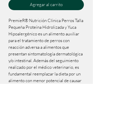
Agregar al carrito
PremieR® Nutrición Clínica Perros Talla
Pequeña Proteína Hidrolizada y Yuca
Hipoalergénico es un alimento auxiliar
para el tratamiento de perros con
reacción adversa a alimentos que
presentan sintomatología dermatológica
y/o intestinal. Además del seguimiento
realizado por el médico veterinario, es
fundamental reemplazar la dieta por un
alimento con menor potencial de causar
alergia, reduciendo la posibilidad de
ocurrencia de los síntomas.
Los objetivos de la dieta son: reducir la
reacción adversa a los alimentos por
medio de una fuente de proteína
hidrolizada, cuidar de la piel utilizando
niveles elevados de ácidos grasos omega