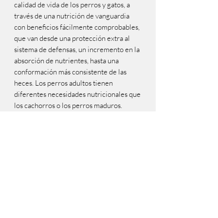
calidad de vida de los perros y gatos, a
través de una nutrición de vanguardia
con beneficios fácilmente comprobables,
que van desde una protección extra al
sistema de defensas, un incremento en la
absorción de nutrientes, hasta una
conformación más consistente de las
heces. Los perros adultos tienen
diferentes necesidades nutricionales que
los cachorros o los perros maduros.
PURINA® Excellent® ADULT
CHICKEN & RICE ofrece una fórmula
completa que incluye aminoácidos
esenciales, inulina, vitaminas, minerales y
zeolita, aportando un óptimo balance
nutricional y un sabor irresistible.
Beneficios CON INGREDIENTES
ACTIVOSFavorecen la formación de
heces firmes ÁCIDOS GRASOS OMEGA
3 Y 6Aportan elasticidad a la piel y brillo