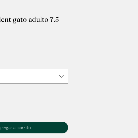
ent gato adulto 7.5
io
regar al carrito