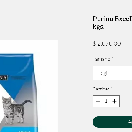
Purina Excell
kgs.
Prec
$ 2.070,00
Tamaño
*
Elegir
Cantidad
*
Ag