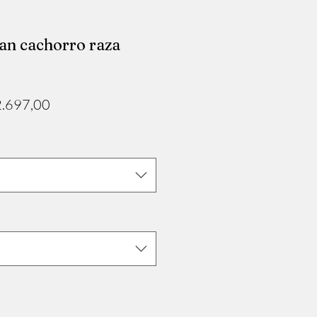
an cachorro raza
cio
Precio
2.697,00
de
oferta