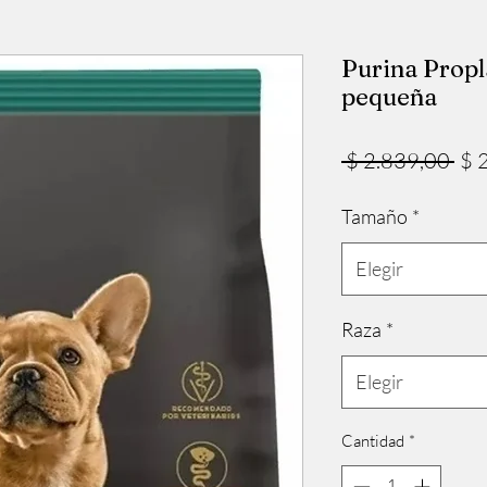
Purina Propl
pequeña
Pre
 $ 2.839,00 
$ 
Tamaño
*
Elegir
Raza
*
Elegir
Cantidad
*