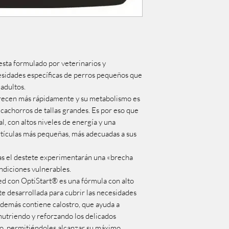
esta formulado por veterinarios y
cesidades específicas de perros pequeños que
adultos.
crecen más rápidamente y su metabolismo es
cachorros de tallas grandes. Es por eso que
, con altos niveles de energía y una
rtículas más pequeñas, más adecuadas a sus
tras el destete experimentarán una «brecha
ndiciones vulnerables.
on OptiStart® es una fórmula con alto
e desarrollada para cubrir las necesidades
Además contiene calostro, que ayuda a
nutriendo y reforzando los delicados
ro, permitiéndoles alcanzar su máximo