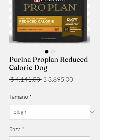
Purina Proplan Reduced
Calorie Dog
Precio
Precio
 $ 4.141,00 
$ 3.895,00
de
Tamaño
*
oferta
Raza
*