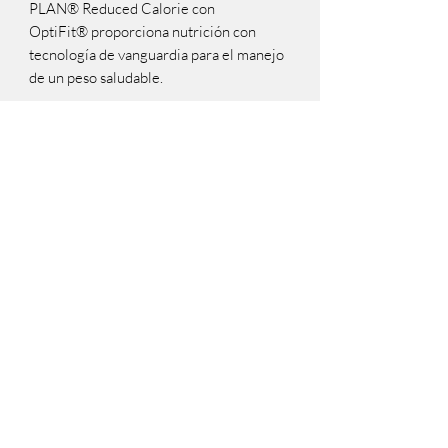
PLAN® Reduced Calorie con 
OptiFit® proporciona nutrición con 
tecnología de vanguardia para el manejo 
de un peso saludable.

BENEFICIOS:

Facilita una pérdida de peso saludable.

Contiene 20% menos calorías, que un 
alimento de mantenimiento para perros 
adultos, para facilitar el adelgazamiento 
en forma saludable.

Mantiene la masa muscular.

Formulado con un alto contenido de 
proteínas para ayudar a mantener la 
masa muscular mientras se reduce la 
grasa corporal asegurando una nutrición 
óptima.

Satisface el apetito.
