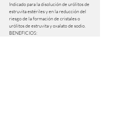
Indicado para la disolución de urólitos de
estruvita estériles y en la reducción del
riesgo de la formación de cristales o
urólitos de estruvita y oxalato de sodio.
BENEFICIOS:
Promueve un ambiente urinario
desfavorable para el desarrollo de
cristales de estruvitas esteriles.
Ayuda a disolver cálculos de estruvita
y prevenir la formación de urolitos de
oxalato de calcio.
INDICACIONES:
Ayuda a disolver urolitos esteriles de
estruvita.
Ayuda a reducir el riesgo de
recurrencia de urolitos de oxalato de
calcio.
Reduce el riesgo de recurrencia de
urolitos esteriles de estruvita.