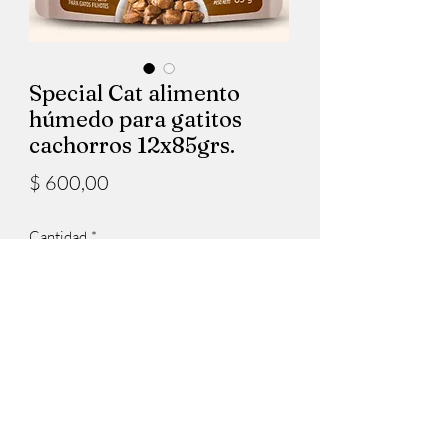
Special Cat alimento
húmedo para gatitos
cachorros 12x85grs.
Precio
$ 600,00
Cantidad
*
Agregar al carrito
Alimentos para gatos cachorros húmedo
sabor pollo x85grs.