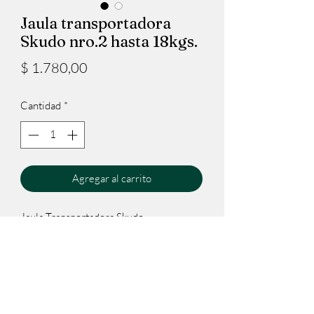
Jaula transportadora
Skudo nro.2 hasta 18kgs.
Precio
$ 1.780,00
Cantidad
*
Agregar al carrito
Jaula Transportadora Skudo
Aceptado por IATA.
Con Puerta Metálica. Rejillas
Para una mejor circulación del Aire.
Modelo N2
Medidas: 35 × 36 × 55 cm // ancho x
altura x largo