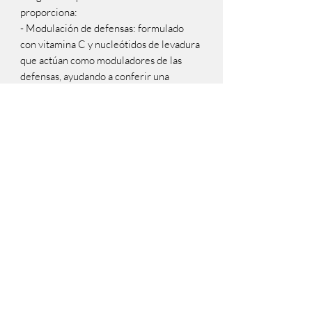
proporciona:
- Modulación de defensas: formulado
con vitamina C y nucleótidos de levadura
que actúan como moduladores de las
defensas, ayudando a conferir una
óptima respuesta inmunológica.
- Músculos fuertes: formulado con
proteínas de alta calidad que favorecen
el mantenimiento de una excelente masa
muscular fuerte y magra.
- Control del sarro y la halitosis: la
inclusión de hexametafosfato de sodio
ayuda a prevenir la formación de sarro
dental y su influencia sobre la halitosis.
Cuidado óseo: aporta cantidades
equilibradas de calcio y fósforo que
contribuyen a mantener huesos sanos y
fuertes.