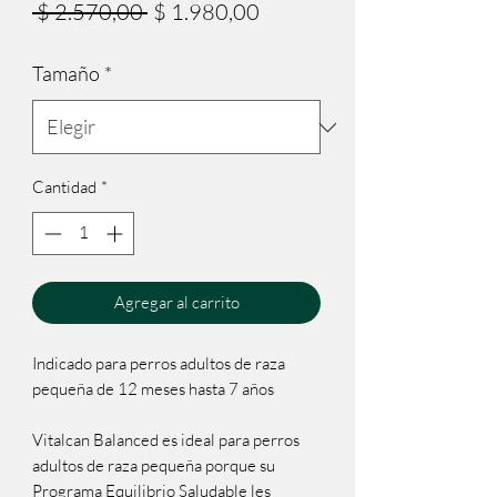
Precio
Precio
 $ 2.570,00 
$ 1.980,00
de
Tamaño
*
oferta
Cantidad
*
Agregar al carrito
Indicado para perros adultos de raza
pequeña de 12 meses hasta 7 años
Vitalcan Balanced es ideal para perros
adultos de raza pequeña porque su
Programa Equilibrio Saludable les