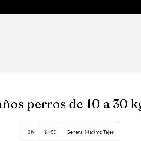
ños perros de 10 a 30 k
950
pesos
3 h
3
$ 950
General Máximo Tajes
uruguayos