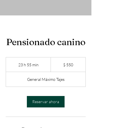
Pensionado canino
550
pesos
23 h 55 min
2
$ 550
uruguayos
3
General Máximo Tajes
h
5
5
Reservar ahora
m
i
n